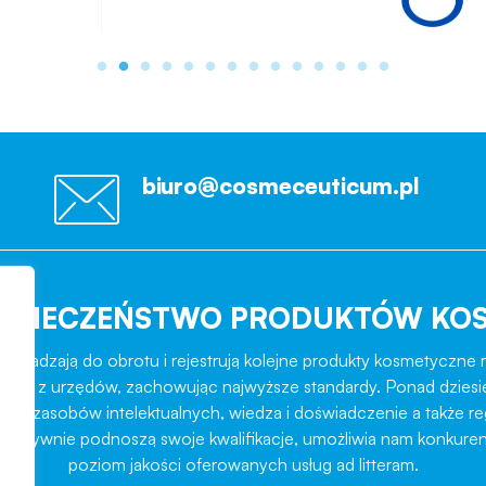
biuro@cosmeceuticum.pl
EZPIECZEŃSTWO PRODUKTÓW KO
rowadzają do obrotu i rejestrują kolejne produkty kosmetyczne r
role z urzędów, zachowując najwyższe standardy. Ponad dziesi
ztat zasobów intelektualnych, wiedza i doświadczenie a także r
ukcesywnie podnoszą swoje kwalifikacje, umożliwia nam konkuren
poziom jakości oferowanych usług ad litteram.