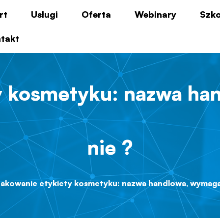
rt
Usługi
Oferta
Webinary
Szko
takt
y kosmetyku: nazwa ha
nie ?
akowanie etykiety kosmetyku: nazwa handlowa, wymagan