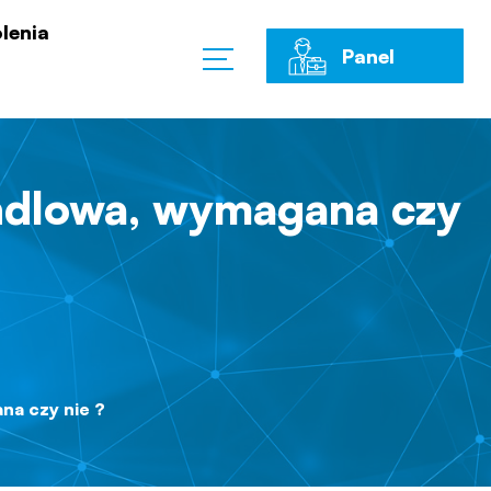
lenia
Panel
Klienta
ndlowa, wymagana czy
a czy nie ?