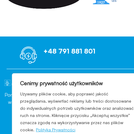
+48 791 881 801
Cenimy prywatność użytkowników
OCENIAMY B
Używamy plików cookie, aby poprawić jakość
Ponad 10 lat doświadczenia
Każdego dnia nasi Klienci wp
przeglądania, wyświetlać reklamy lub treści dostosowane
w branży konsultingowej
pomyślnie przechodzą kont
do indywidualnych potrzeb użytkowników oraz analizować
sektora przemysłu
branży, indywidualny wars
ruch na stronie. Kliknięcie przycisku „Akceptuj wszystkie”
kosmetycznego
ekspertów, dzięki którym s
oznacza zgodę na wykorzystywanie przez nas plików
cookie.
Polityka Prywatności