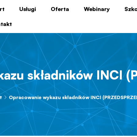
rt
Usługi
Oferta
Webinary
Szko
takt
kazu składników INCI 
t
Opracowanie wykazu składników INCI (PRZEDSPRZE