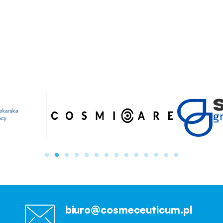
biuro@cosmeceuticum.pl