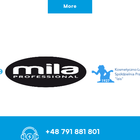
More
+48 791 881 801