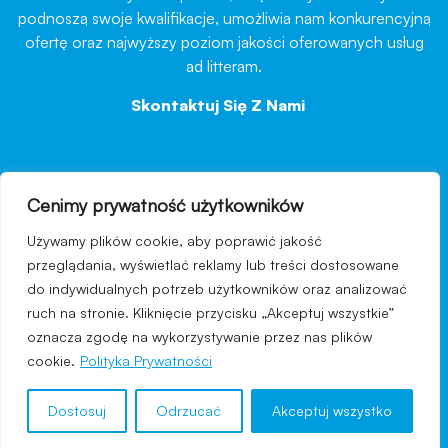
podnoszą swoje kwalifikacje, umożliwia nam konkurencyjną
ofertę oraz najwyższy poziom jakości oferowanych usług
ad litteram.
Skontaktuj Się Z Nami
→
Cenimy prywatność użytkowników
nawigacja
Używamy plików cookie, aby poprawić jakość
Regulamin strony
przeglądania, wyświetlać reklamy lub treści dostosowane
do indywidualnych potrzeb użytkowników oraz analizować
Polityka prywatności
ruch na stronie. Kliknięcie przycisku „Akceptuj wszystkie”
Kontakt
oznacza zgodę na wykorzystywanie przez nas plików
cookie.
Polityka Prywatności
Dostosuj
Odrzucać
Akceptuj wszystko
© 2024 COSMECEUTICUM® - All Rights Reserved.