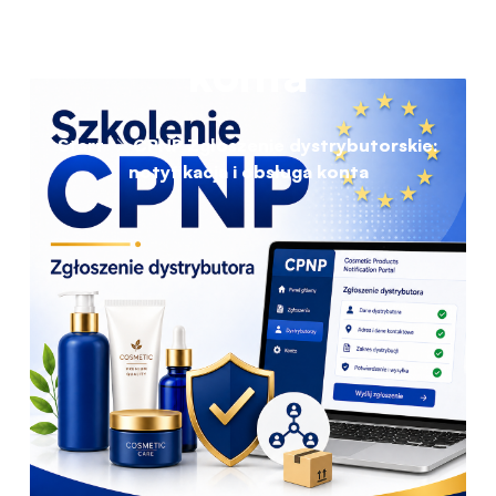
konta
Start
CPNP Zgłoszenie dystrybutorskie:
notyfikacja i obsługa konta