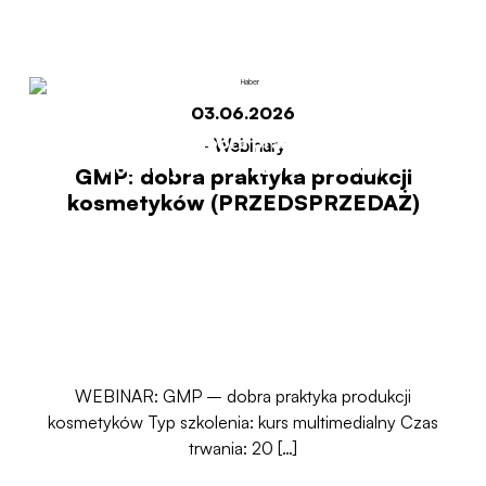
(PRZEDSPRZEDAŻ)
03.06.2026
Start
GMP: dobra praktyka produkcji
-
Webinary
kosmetyków (PRZEDSPRZEDAŻ)
GMP: dobra praktyka produkcji
kosmetyków (PRZEDSPRZEDAŻ)
WEBINAR: GMP – dobra praktyka produkcji
kosmetyków Typ szkolenia: kurs multimedialny Czas
trwania: 20 […]