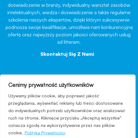
doświadczenie w branży, indywidualny warsztat zasobów
intelektualnych, wiedza i doświadczenie a także regularne
szkolenia naszych ekspertów, dzięki którym sukcesywnie
podnoszą swoje kwalifikacje, umożliwia nam konkurencyjną
ofertę oraz najwyższy poziom jakości oferowanych usług
ad litteram.
Skontaktuj Się Z Nami
→
Cenimy prywatność użytkowników
nawigacja
Używamy plików cookie, aby poprawić jakość
Regulamin strony
przeglądania, wyświetlać reklamy lub treści dostosowane
do indywidualnych potrzeb użytkowników oraz analizować
Polityka prywatności
ruch na stronie. Kliknięcie przycisku „Akceptuj wszystkie”
Kontakt
oznacza zgodę na wykorzystywanie przez nas plików
cookie.
Polityka Prywatności