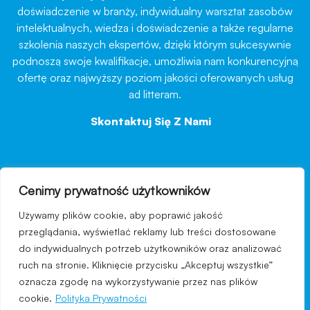
doświadczenie w branży, indywidualny warsztat zasobów
intelektualnych, wiedza i doświadczenie a także regularne
szkolenia naszych ekspertów, dzięki którym sukcesywnie
podnoszą swoje kwalifikacje, umożliwia nam konkurencyjną
ofertę oraz najwyższy poziom jakości oferowanych usług
ad litteram.
Skontaktuj Się Z Nami
→
Cenimy prywatność użytkowników
nawigacja
Używamy plików cookie, aby poprawić jakość
Regulamin strony
przeglądania, wyświetlać reklamy lub treści dostosowane
do indywidualnych potrzeb użytkowników oraz analizować
Polityka prywatności
ruch na stronie. Kliknięcie przycisku „Akceptuj wszystkie”
Kontakt
oznacza zgodę na wykorzystywanie przez nas plików
cookie.
Polityka Prywatności