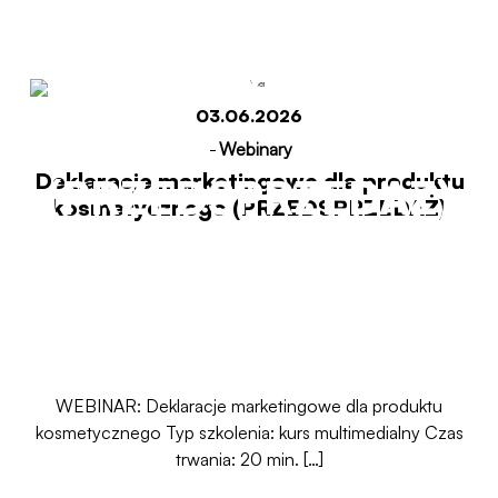
kosmetycznego
03.06.2026
-
Webinary
Deklaracje marketingowe dla produktu
(PRZEDSPRZEDAŻ)
kosmetycznego (PRZEDSPRZEDAŻ)
Start
Deklaracje marketingowe dla produktu
kosmetycznego (PRZEDSPRZEDAŻ)
WEBINAR: Deklaracje marketingowe dla produktu
kosmetycznego Typ szkolenia: kurs multimedialny Czas
trwania: 20 min. […]