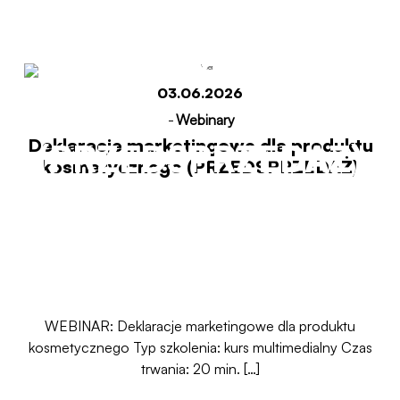
kosmetycznego
03.06.2026
-
Webinary
Deklaracje marketingowe dla produktu
(PRZEDSPRZEDAŻ)
kosmetycznego (PRZEDSPRZEDAŻ)
Start
Deklaracje marketingowe dla produktu
kosmetycznego (PRZEDSPRZEDAŻ)
WEBINAR: Deklaracje marketingowe dla produktu
kosmetycznego Typ szkolenia: kurs multimedialny Czas
trwania: 20 min. […]