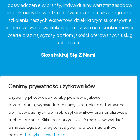
doświadczenie w branży, indywidualny warsztat zasobów
intelektualnych, wiedza i doświadczenie a także regularne
szkolenia naszych ekspertów, dzięki którym sukcesywnie
podnoszą swoje kwalifikacje, umożliwia nam konkurencyjną
ofertę oraz najwyższy poziom jakości oferowanych usług
ad litteram.
Skontaktuj Się Z Nami
→
Cenimy prywatność użytkowników
nawigacja
Używamy plików cookie, aby poprawić jakość
Regulamin strony
przeglądania, wyświetlać reklamy lub treści dostosowane
do indywidualnych potrzeb użytkowników oraz analizować
Polityka prywatności
ruch na stronie. Kliknięcie przycisku „Akceptuj wszystkie”
Kontakt
oznacza zgodę na wykorzystywanie przez nas plików
cookie.
Polityka Prywatności