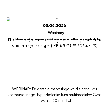
kosmetycznego
03.06.2026
-
Webinary
Deklaracje marketingowe dla produktu
(PRZEDSPRZEDAŻ)
kosmetycznego (PRZEDSPRZEDAŻ)
Start
Deklaracje marketingowe dla produktu
kosmetycznego (PRZEDSPRZEDAŻ)
WEBINAR: Deklaracje marketingowe dla produktu
kosmetycznego Typ szkolenia: kurs multimedialny Czas
trwania: 20 min. […]