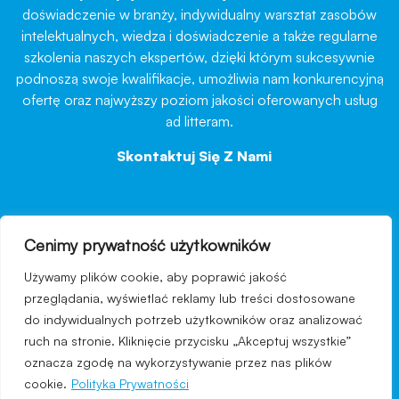
doświadczenie w branży, indywidualny warsztat zasobów
intelektualnych, wiedza i doświadczenie a także regularne
szkolenia naszych ekspertów, dzięki którym sukcesywnie
podnoszą swoje kwalifikacje, umożliwia nam konkurencyjną
ofertę oraz najwyższy poziom jakości oferowanych usług
ad litteram.
Skontaktuj Się Z Nami
→
Cenimy prywatność użytkowników
nawigacja
Używamy plików cookie, aby poprawić jakość
Regulamin strony
przeglądania, wyświetlać reklamy lub treści dostosowane
do indywidualnych potrzeb użytkowników oraz analizować
Polityka prywatności
ruch na stronie. Kliknięcie przycisku „Akceptuj wszystkie”
Kontakt
oznacza zgodę na wykorzystywanie przez nas plików
cookie.
Polityka Prywatności