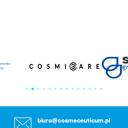
biuro@cosmeceuticum.pl