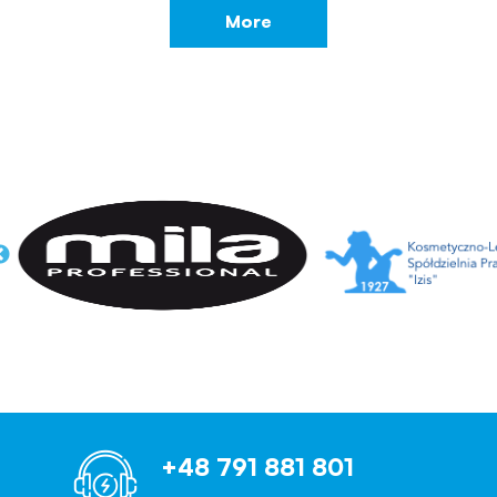
More
+48 791 881 801