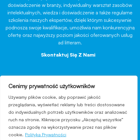
doświadczenie w branży, indywidualny warsztat zasobów
intelektualnych, wiedza i doświadczenie a także regularne
szkolenia naszych ekspertów, dzięki którym sukcesywnie
podnoszą swoje kwalifikacje, umożliwia nam konkurencyjną
ofertę oraz najwyższy poziom jakości oferowanych usług
ad litteram.
Skontaktuj Się Z Nami
→
Cenimy prywatność użytkowników
nawigacja
Używamy plików cookie, aby poprawić jakość
Regulamin strony
przeglądania, wyświetlać reklamy lub treści dostosowane
do indywidualnych potrzeb użytkowników oraz analizować
Polityka prywatności
ruch na stronie. Kliknięcie przycisku „Akceptuj wszystkie”
Kontakt
oznacza zgodę na wykorzystywanie przez nas plików
cookie.
Polityka Prywatności