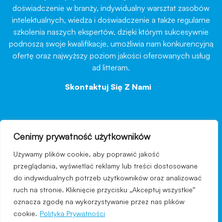
doświadczenie w branży, indywidualny warsztat zasobów
intelektualnych, wiedza i doświadczenie a także regularne
szkolenia naszych ekspertów, dzięki którym sukcesywnie
podnoszą swoje kwalifikacje, umożliwia nam konkurencyjną
ofertę oraz najwyższy poziom jakości oferowanych usług
ad litteram.
Skontaktuj Się Z Nami
→
Cenimy prywatność użytkowników
nawigacja
Używamy plików cookie, aby poprawić jakość
Regulamin strony
przeglądania, wyświetlać reklamy lub treści dostosowane
do indywidualnych potrzeb użytkowników oraz analizować
Polityka prywatności
ruch na stronie. Kliknięcie przycisku „Akceptuj wszystkie”
Kontakt
oznacza zgodę na wykorzystywanie przez nas plików
cookie.
Polityka Prywatności