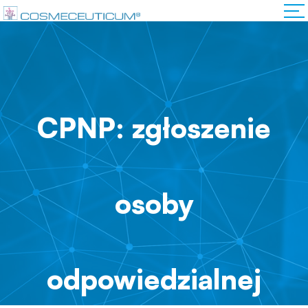
CPNP: zgłoszenie
osoby
odpowiedzialnej