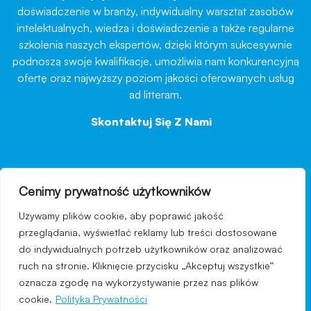
doświadczenie w branży, indywidualny warsztat zasobów
intelektualnych, wiedza i doświadczenie a także regularne
szkolenia naszych ekspertów, dzięki którym sukcesywnie
podnoszą swoje kwalifikacje, umożliwia nam konkurencyjną
ofertę oraz najwyższy poziom jakości oferowanych usług
ad litteram.
Skontaktuj Się Z Nami
→
Cenimy prywatność użytkowników
nawigacja
Używamy plików cookie, aby poprawić jakość
Regulamin strony
przeglądania, wyświetlać reklamy lub treści dostosowane
do indywidualnych potrzeb użytkowników oraz analizować
Polityka prywatności
ruch na stronie. Kliknięcie przycisku „Akceptuj wszystkie”
Kontakt
oznacza zgodę na wykorzystywanie przez nas plików
cookie.
Polityka Prywatności