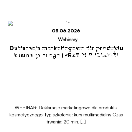
kosmetycznego
03.06.2026
-
Webinary
Deklaracje marketingowe dla produktu
(PRZEDSPRZEDAŻ)
kosmetycznego (PRZEDSPRZEDAŻ)
Start
Deklaracje marketingowe dla produktu
kosmetycznego (PRZEDSPRZEDAŻ)
WEBINAR: Deklaracje marketingowe dla produktu
kosmetycznego Typ szkolenia: kurs multimedialny Czas
trwania: 20 min. […]