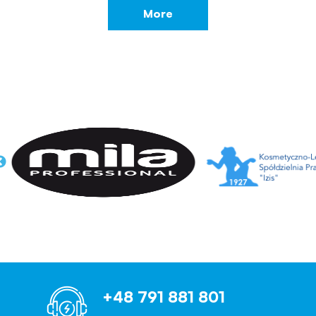
More
+48 791 881 801