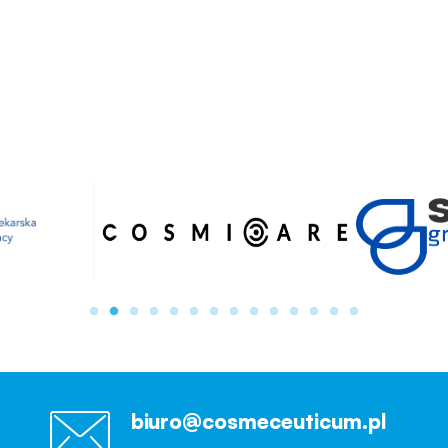
biuro@cosmeceuticum.pl