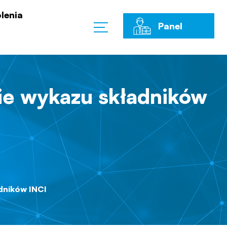
lenia
Panel
Klienta
nie wykazu składników
dników INCI