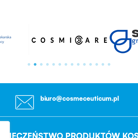
biuro@cosmeceuticum.pl
EZPIECZEŃSTWO PRODUKTÓW KO