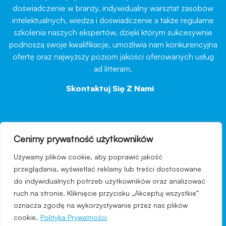
doświadczenie w branży, indywidualny warsztat zasobów
intelektualnych, wiedza i doświadczenie a także regularne
szkolenia naszych ekspertów, dzięki którym sukcesywnie
podnoszą swoje kwalifikacje, umożliwia nam konkurencyjną
ofertę oraz najwyższy poziom jakości oferowanych usług
ad litteram.
Skontaktuj Się Z Nami
→
Cenimy prywatność użytkowników
nawigacja
Używamy plików cookie, aby poprawić jakość
Regulamin strony
przeglądania, wyświetlać reklamy lub treści dostosowane
do indywidualnych potrzeb użytkowników oraz analizować
Polityka prywatności
ruch na stronie. Kliknięcie przycisku „Akceptuj wszystkie”
Kontakt
oznacza zgodę na wykorzystywanie przez nas plików
cookie.
Polityka Prywatności