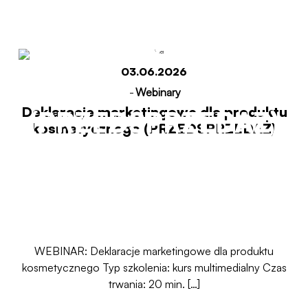
kosmetycznego
03.06.2026
-
Webinary
Deklaracje marketingowe dla produktu
(PRZEDSPRZEDAŻ)
kosmetycznego (PRZEDSPRZEDAŻ)
Start
Deklaracje marketingowe dla produktu
kosmetycznego (PRZEDSPRZEDAŻ)
WEBINAR: Deklaracje marketingowe dla produktu
kosmetycznego Typ szkolenia: kurs multimedialny Czas
trwania: 20 min. […]