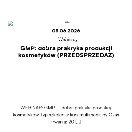
(PRZEDSPRZEDAŻ)
03.06.2026
Start
GMP: dobra praktyka produkcji
-
Webinary
kosmetyków (PRZEDSPRZEDAŻ)
GMP: dobra praktyka produkcji
kosmetyków (PRZEDSPRZEDAŻ)
WEBINAR: GMP – dobra praktyka produkcji
kosmetyków Typ szkolenia: kurs multimedialny Czas
trwania: 20 […]