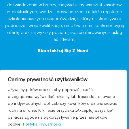
doświadczenie w branży, indywidualny warsztat zasobów
intelektualnych, wiedza i doświadczenie a także regularne
szkolenia naszych ekspertów, dzięki którym sukcesywnie
podnoszą swoje kwalifikacje, umożliwia nam konkurencyjną
ofertę oraz najwyższy poziom jakości oferowanych usług
ad litteram.
Skontaktuj Się Z Nami
→
Cenimy prywatność użytkowników
nawigacja
Używamy plików cookie, aby poprawić jakość
Regulamin strony
przeglądania, wyświetlać reklamy lub treści dostosowane
do indywidualnych potrzeb użytkowników oraz analizować
Polityka prywatności
ruch na stronie. Kliknięcie przycisku „Akceptuj wszystkie”
Kontakt
oznacza zgodę na wykorzystywanie przez nas plików
cookie.
Polityka Prywatności