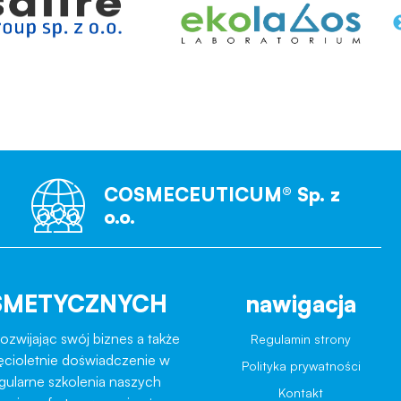
COSMECEUTICUM® Sp. z
o.o.
SMETYCZNYCH
nawigacja
ozwijając swój biznes a także
Regulamin strony
ęcioletnie doświadczenie w
Polityka prywatności
egularne szkolenia naszych
Kontakt