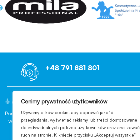
+48 791 881 801
Cenimy prywatność użytkowników
OCENIAMY B
Używamy plików cookie, aby poprawić jakość
Ponad 10 lat doświadczenia
Każdego dnia nasi Klienci wp
przeglądania, wyświetlać reklamy lub treści dostosowane
w branży konsultingowej
pomyślnie przechodzą kont
do indywidualnych potrzeb użytkowników oraz analizować
sektora przemysłu
branży, indywidualny wars
ruch na stronie. Kliknięcie przycisku „Akceptuj wszystkie”
kosmetycznego