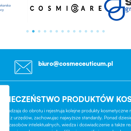
biuro@cosmeceuticum.pl
EZPIECZEŃSTWO PRODUKTÓW KO
rowadzają do obrotu i rejestrują kolejne produkty kosmetyczne r
role z urzędów, zachowując najwyższe standardy. Ponad dziesi
ztat zasobów intelektualnych, wiedza i doświadczenie a także r