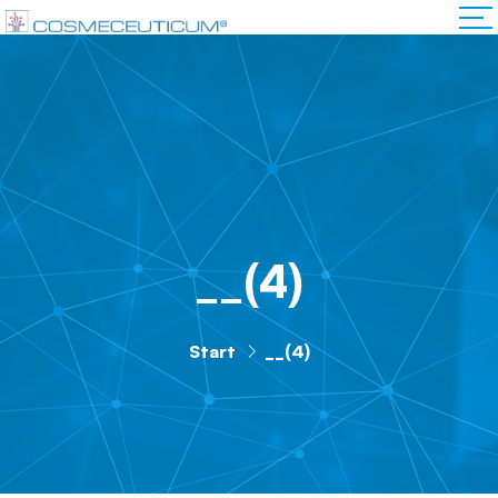
__(4)
Start
__(4)