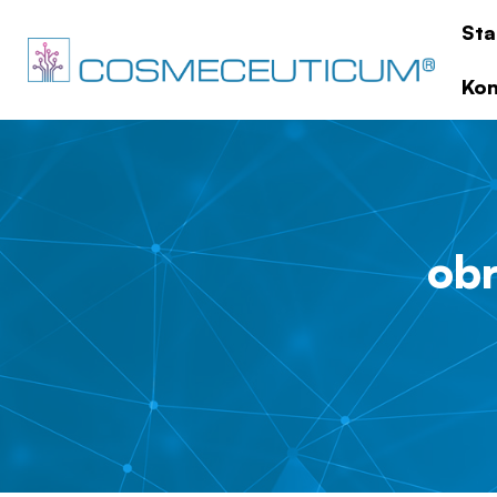
Sta
Kon
ob