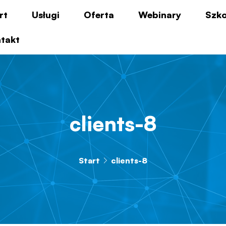
rt
Usługi
Oferta
Webinary
Szko
takt
clients-8
Start
clients-8