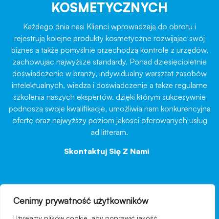
KOSMETYCZNYCH
Każdego dnia nasi Klienci wprowadzają do obrotu i
rejestrują kolejne produkty kosmetyczne rozwijając swój
biznes a także pomyślnie przechodzą kontrole z urzędów,
zachowując najwyższe standardy. Ponad dziesięcioletnie
doświadczenie w branży, indywidualny warsztat zasobów
intelektualnych, wiedza i doświadczenie a także regularne
szkolenia naszych ekspertów, dzięki którym sukcesywnie
podnoszą swoje kwalifikacje, umożliwia nam konkurencyjną
ofertę oraz najwyższy poziom jakości oferowanych usług
ad litteram.
Skontaktuj Się Z Nami
→
Cenimy prywatność użytkowników
nawigacja
Używamy plików cookie, aby poprawić jakość