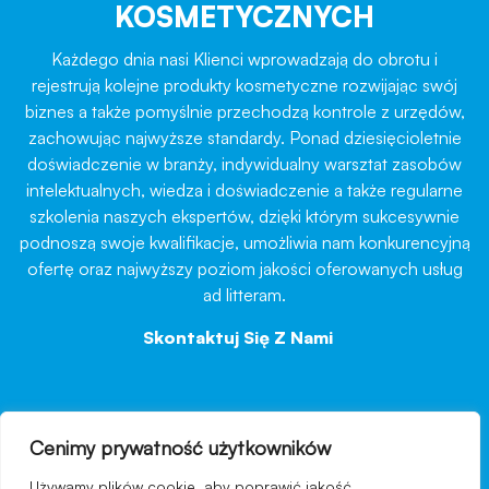
KOSMETYCZNYCH
Każdego dnia nasi Klienci wprowadzają do obrotu i
rejestrują kolejne produkty kosmetyczne rozwijając swój
biznes a także pomyślnie przechodzą kontrole z urzędów,
zachowując najwyższe standardy. Ponad dziesięcioletnie
doświadczenie w branży, indywidualny warsztat zasobów
intelektualnych, wiedza i doświadczenie a także regularne
szkolenia naszych ekspertów, dzięki którym sukcesywnie
podnoszą swoje kwalifikacje, umożliwia nam konkurencyjną
ofertę oraz najwyższy poziom jakości oferowanych usług
ad litteram.
Skontaktuj Się Z Nami
→
Cenimy prywatność użytkowników
nawigacja
Używamy plików cookie, aby poprawić jakość